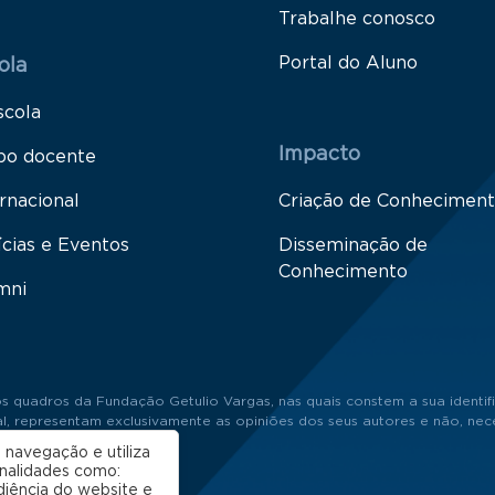
Trabalhe conosco
Portal do Aluno
ola
scola
Impacto
po docente
rnacional
Criação de Conhecimen
ícias e Eventos
Disseminação de
Conhecimento
mni
s quadros da Fundação Getulio Vargas, nas quais constem a sua identifi
 representam exclusivamente as opiniões dos seus autores e não, neces
 navegação e utiliza
onalidades como:
diência do website e