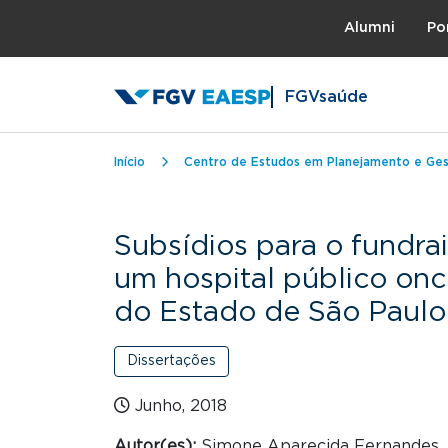
Topo
Alumni
Po
FGVsaúde
Trilha de navegação
Início
Centro de Estudos em Planejamento e Ge
Subsídios para o fundra
um hospital público on
do Estado de São Paulo
Dissertações
Junho, 2018
Autor(es):
Simone Aparecida Fernandes