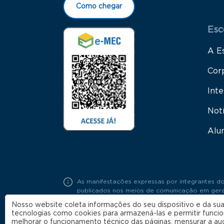
Como chegar
Esc
A E
Cor
Inte
Not
Alu
As manifestações expressas por integrantes do
publicados nos meios de comunicação em geral,
Portaria FGV Nº19 / 2018.
Nosso website coleta informações do seu dispositivo e da sua
tecnologias como cookies para armazená-las e permitir funci
melhorar o funcionamento técnico das páginas, mensurar a au