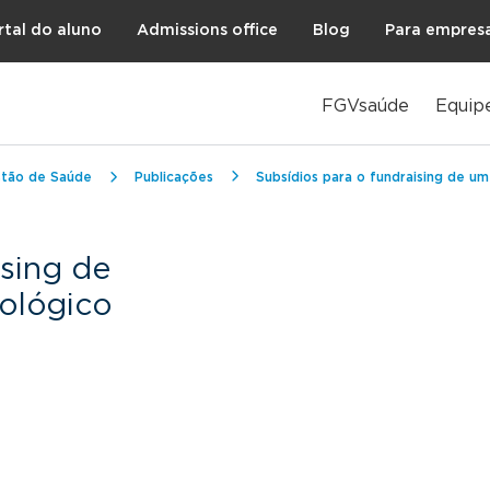
rtal do aluno
Admissions office
Blog
Para empres
FGVsaúde
Equip
stão de Saúde
Publicações
Subsídios para o fundraising de um
ising de
cológico