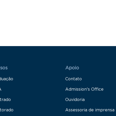
 Rodapé 1
Rodapé 2
sos
Apoio
duação
Contato
A
Admission's Office
trado
Ouvidoria
torado
Assessoria de imprensa