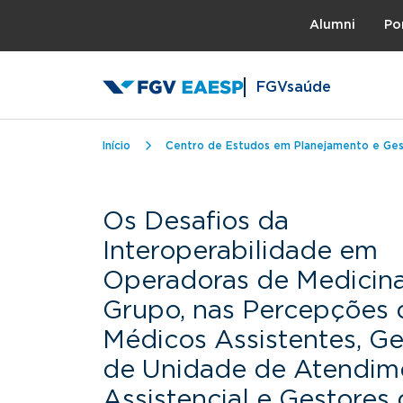
Topo
Alumni
Po
FGVsaúde
Trilha de navegação
Início
Centro de Estudos em Planejamento e Ge
Os Desafios da
Interoperabilidade em
Operadoras de Medicin
Grupo, nas Percepções 
Médicos Assistentes, Ge
de Unidade de Atendim
Assistencial e Gestores 