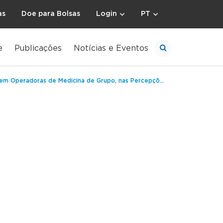
as
Doe para Bolsas
Login
PT
e
Publicações
Notícias e Eventos
 nas Percepções dos Médicos Assistentes, Gestores de Unidade de Atendimento Assistencial e Gestores de TI