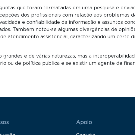
rguntas que foram formatadas em uma pesquisa e enviad
cepções dos profissionais com relação aos problemas d
ivacidade e confiabilidade da informação e assuntos con
ados. Também notou-se algumas divergências de opiniõ
 de atendimento assistencial, caracterizando um certo d
são grandes e de várias naturezas, mas a interoperabili
io ou de política pública e se existir um agente de fin
 Rodapé 1
Rodapé 2
sos
Apoio