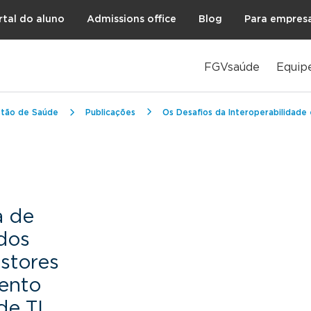
rtal do aluno
Admissions office
Blog
Para empres
FGVsaúde
Equip
stão de Saúde
Publicações
Os Desafios da Interoperabilidade em Operadoras de Medicina de Grupo,
a de
dos
stores
ento
de TI