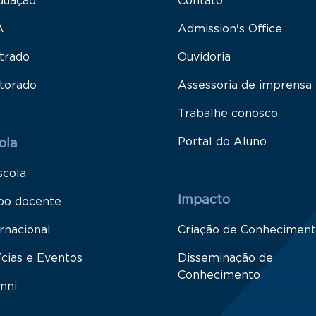
duação
Contato
A
Admission's Office
trado
Ouvidoria
torado
Assessoria de imprensa
Trabalhe conosco
Portal do Aluno
ola
scola
Impacto
po docente
rnacional
Criação de Conhecimen
ícias e Eventos
Disseminação de
Conhecimento
mni