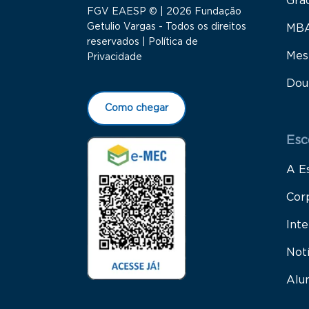
Gra
FGV EAESP © | 2026 Fundação
Getulio Vargas - Todos os direitos
MB
reservados |
Política de
Mes
Privacidade
Dou
Como chegar
Esc
A E
Cor
Inte
Not
Alu