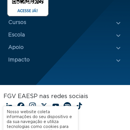
Menu Rodapé 1
Cursos
Escola
Rodapé 2
Apoio
Impacto
FGV EAESP nas redes sociais
LinkedIn
Facebook
Instagram
X
YouTube
Spotify
TikTok
Nosso website coleta
informações do seu dispositivo e
da sua navegação e utiliza
tecnologias como cookies para