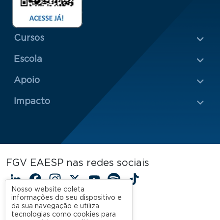
Menu Rodapé 1
Cursos
Escola
Rodapé 2
Apoio
Impacto
FGV EAESP nas redes sociais
LinkedIn
Facebook
Instagram
X
YouTube
Spotify
TikTok
Nosso website coleta
informações do seu dispositivo e
da sua navegação e utiliza
tecnologias como cookies para