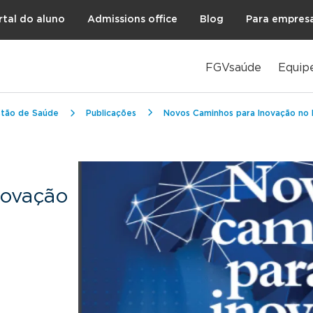
rtal do aluno
Admissions office
Blog
Para empres
FGVsaúde
Equip
stão de Saúde
Publicações
Novos Caminhos para Inovação no B
novação