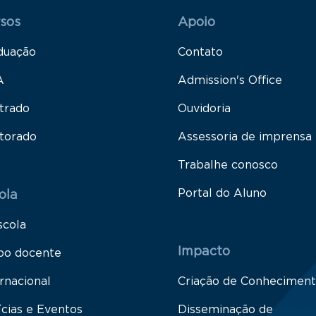
 Rodapé 1
Rodapé 2
sos
Apoio
duação
Contato
A
Admission's Office
trado
Ouvidoria
torado
Assessoria de imprensa
Trabalhe conosco
Portal do Aluno
ola
scola
Impacto
po docente
rnacional
Criação de Conhecimen
ícias e Eventos
Disseminação de