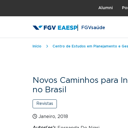
Topo
Alumni
Po
FGVsaúde
Trilha de navegação
Início
Centro de Estudos em Planejamento e Ge
Novos Caminhos para I
no Brasil
Revistas
Janeiro, 2018