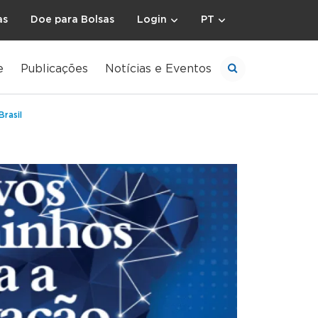
as
Doe para Bolsas
Login
PT
e
Publicações
Notícias e Eventos
rasil