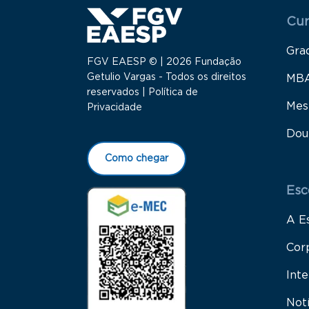
Menu
Cur
Gra
FGV EAESP © | 2026 Fundação
Getulio Vargas - Todos os direitos
MB
reservados |
Política de
Mes
Privacidade
Dou
Como chegar
Esc
A E
Cor
Inte
Not