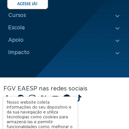
Menu Rodapé 1
Cursos
Escola
Rodapé 2
Apoio
Impacto
FGV EAESP nas redes sociais
LinkedIn
Facebook
Instagram
X
YouTube
Spotify
TikTok
Nosso website coleta
informações do seu dispositivo e
da sua navegação e utiliza
tecnologias como cookies para
armazená-las e permitir
funcionalidades como: melhorar o