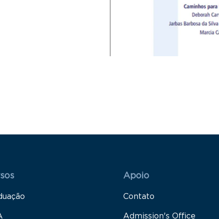
 Rodapé 1
Rodapé 2
sos
Apoio
duação
Contato
A
Admission's Office