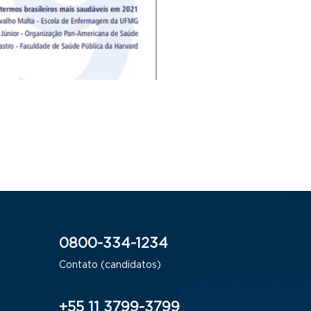
0800-334-1234
Contato (candidatos)
+55 11 3799-3799