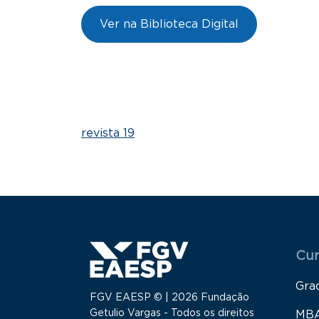
Ver na Biblioteca Digital
revista 19
Menu
Cur
Gra
FGV EAESP © | 2026 Fundação
Getulio Vargas - Todos os direitos
MB