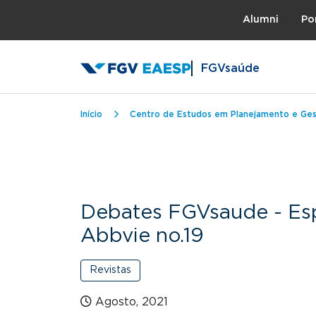
Topo
Alumni
Po
FGVsaúde
Trilha de navegação
Início
Centro de Estudos em Planejamento e Ge
Debates FGVsaude - Es
Abbvie no.19
Revistas
Agosto, 2021