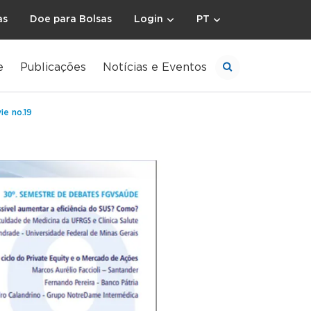
as
Doe para Bolsas
Login
PT
e
Publicações
Notícias e Eventos
ie no.19