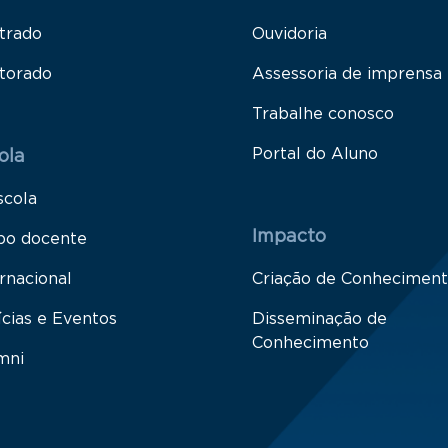
trado
Ouvidoria
torado
Assessoria de imprensa
Trabalhe conosco
Portal do Aluno
ola
scola
Impacto
po docente
rnacional
Criação de Conhecimen
ícias e Eventos
Disseminação de
Conhecimento
mni