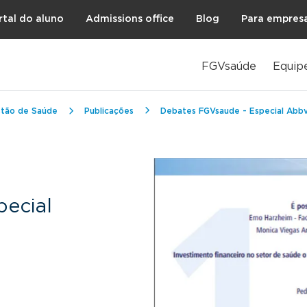
rtal do aluno
Admissions office
Blog
Para empres
FGVsaúde
Equip
stão de Saúde
Publicações
Debates FGVsaude - Especial Abbv
pecial