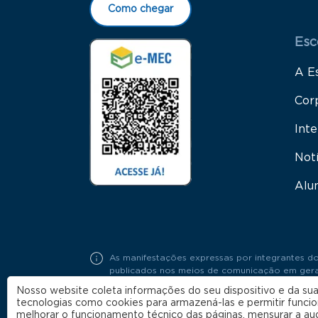
Como chegar
Esc
A E
Cor
Inte
Not
Alu
As manifestações expressas por integrantes do
publicados nos meios de comunicação em geral,
Portaria FGV Nº19 / 2018.
Nosso website coleta informações do seu dispositivo e da sua
tecnologias como cookies para armazená-las e permitir funci
melhorar o funcionamento técnico das páginas, mensurar a au