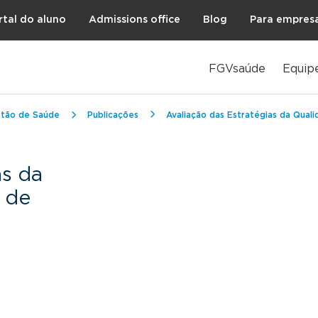
rtal do aluno
Admissions office
Blog
Para empres
FGVsaúde
Equip
stão de Saúde
Publicações
Avaliação das Estratégias da Qual
as da
 de