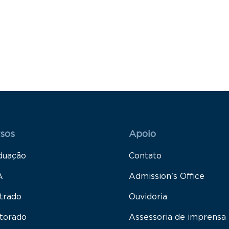
 Rodapé 1
Rodapé 2
sos
Apoio
duação
Contato
A
Admission's Office
trado
Ouvidoria
torado
Assessoria de imprensa