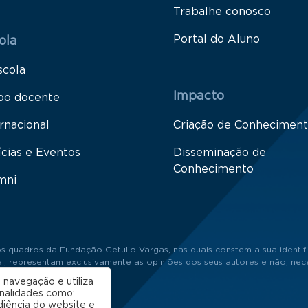
Trabalhe conosco
Portal do Aluno
ola
scola
Impacto
po docente
rnacional
Criação de Conhecimen
ícias e Eventos
Disseminação de
Conhecimento
mni
s quadros da Fundação Getulio Vargas, nas quais constem a sua identifi
 representam exclusivamente as opiniões dos seus autores e não, neces
 navegação e utiliza
onalidades como:
diência do website e