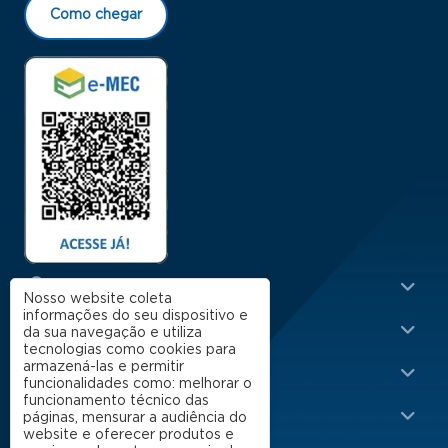
Como chegar
Menu Rodapé 1
Cursos
Nosso website coleta
informações do seu dispositivo e
Escola
da sua navegação e utiliza
tecnologias como cookies para
Rodapé 2
armazená-las e permitir
Apoio
funcionalidades como: melhorar o
funcionamento técnico das
Impacto
páginas, mensurar a audiência do
website e oferecer produtos e