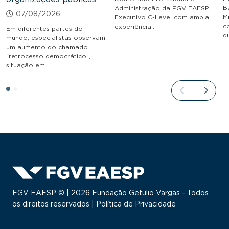
B
Administração da FGV EAESP.
07/08/2026
M
Executivo C-Level com ampla
c
experiência…
Em diferentes partes do
q
mundo, especialistas observam
um aumento do chamado
“retrocesso democrático”,
situação em…
FGV EAESP © | 2026 Fundação Getulio Vargas - Todos
os direitos reservados |
Política de Privacidade