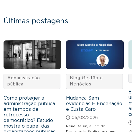
Últimas postagens
Administração
Blog Gestão e
pública
Negócios
E
u
Como proteger a
Mudança Sem
m
administração pública
evidências É Encenação
a
em tempos de
e Custa Caro
c
retrocesso
05/08/2026
democrático? Estudo
mostra o papel das
Renê Delsin, aluno do
organizações públicas
P
Doutorado Profissional em