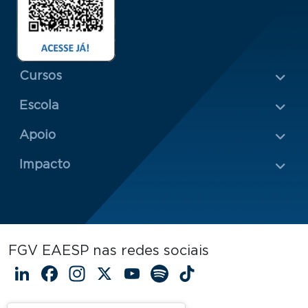
Menu Rodapé 1
Cursos
Escola
Rodapé 2
Apoio
Impacto
FGV EAESP nas redes sociais
LinkedIn
Facebook
Instagram
X
YouTube
Spotify
TikTok