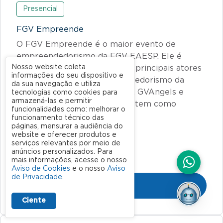
Presencial
FGV Empreende
O FGV Empreende é o maior evento de
empreendedorismo da FGV EAESP. Ele é
Nosso website coleta
produzido em conjunto pelos principais atores
informações do seu dispositivo e
do ecossistema de empreendedorismo da
da sua navegação e utiliza
Escola: FGV Ventures, LEFGV, GVAngels e
tecnologias como cookies para
armazená-las e permitir
Alumni FGV EAESP.O evento tem como
funcionalidades como: melhorar o
objetivos…
funcionamento técnico das
páginas, mensurar a audiência do
website e oferecer produtos e
serviços relevantes por meio de
02/09/2026
anúncios personalizados. Para
mais informações, acesse o nosso
08:30 às 17:30
Aviso de Cookies
e o nosso
Aviso
de Privacidade
.
Inscreva-se
Ciente