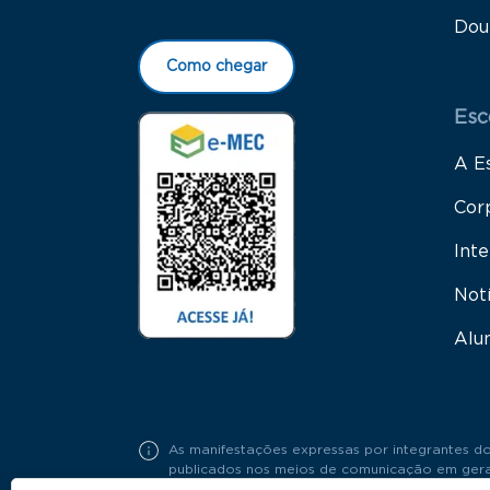
Dou
Como chegar
Esc
A E
Cor
Inte
Not
Alu
As manifestações expressas por integrantes do
publicados nos meios de comunicação em geral,
Portaria FGV Nº19 / 2018.