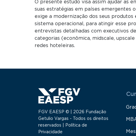
O presente estudo visa assim ajudar as 
suas estratégias em países emergentes o
exige a modernização dos seus produtos 
sistema operacional, para atingir esse pr
entrevistas detalhadas com executivos de
categorias (econômica, midscale, upscale e
redes hoteleiras.
Menu
Cur
Gra
FGV EAESP © | 2026 Fundação
Getulio Vargas - Todos os direitos
MB
reservados |
Política de
Mes
Privacidade