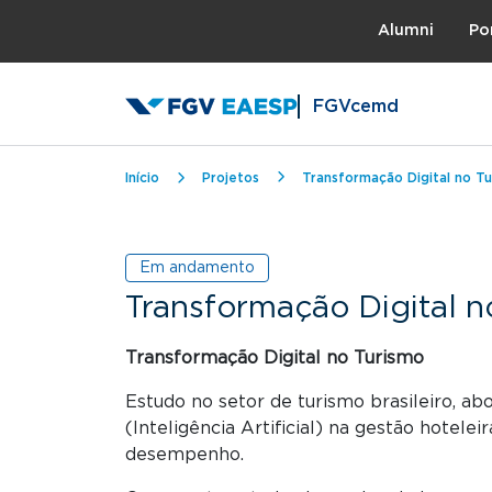
Topo
Alumni
Po
FGVcemd
Trilha de navegação
Início
Projetos
Transformação Digital no T
Em andamento
Transformação Digital n
Transformação Digital no Turismo
Estudo no setor de turismo brasileiro, ab
(Inteligência Artificial) na gestão hotele
desempenho.