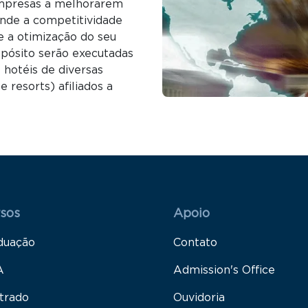
empresas a melhorarem
nde a competitividade
e a otimização do seu
opósito serão executadas
 hotéis de diversas
 resorts) afiliados a
 Rodapé 1
Rodapé 2
sos
Apoio
duação
Contato
A
Admission's Office
trado
Ouvidoria