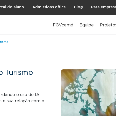
rtal do aluno
Admissions office
Blog
Para empres
FGVcemd
Equipe
Projeto
urismo
o Turismo
ordando o uso de IA
ira e sua relação com o