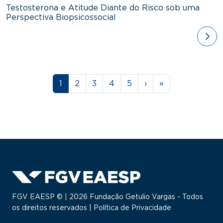
Testosterona e Atitude Diante do Risco sob uma
Perspectiva Biopsicossocial
ver
Paginação
Página
Página
Página
Página
Página
Próxima página
Última página
1
2
3
4
5
›
»
FGV EAESP © | 2026 Fundação Getulio Vargas - Todos
os direitos reservados |
Política de Privacidade