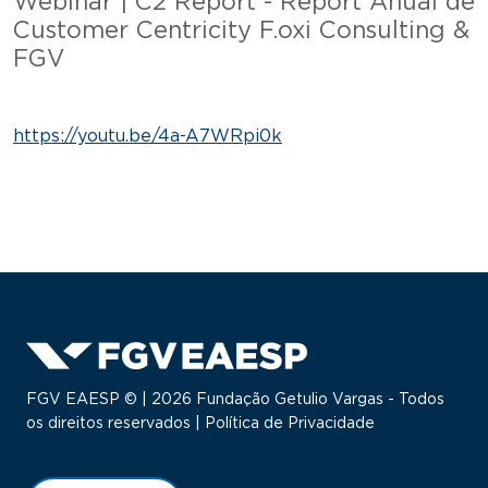
Webinar | C2 Report - Report Anual de
Customer Centricity F.oxi Consulting &
FGV
https://youtu.be/4a-A7WRpi0k
FGV EAESP © | 2026 Fundação Getulio Vargas - Todos
os direitos reservados |
Política de Privacidade