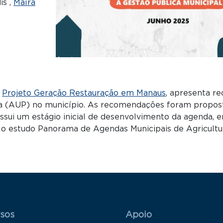
is ,
Maíra
o
Projeto Geração Restauração em Manaus
, apresenta r
na (AUP) no município. As recomendações foram propost
sui um estágio inicial de desenvolvimento da agenda, e
elo estudo Panorama de Agendas Municipais de Agricultu
 Rodapé 1
Rodapé 2
sos
Apoio