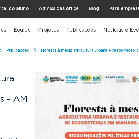
rtal do aluno
Admissions office
Blog
Para empres
es
Equipe
Projetos
Publicações
Notícias e Ev
Publicações
Floresta à mesa: agricultura urbana e restauração
tura
e
s - AM