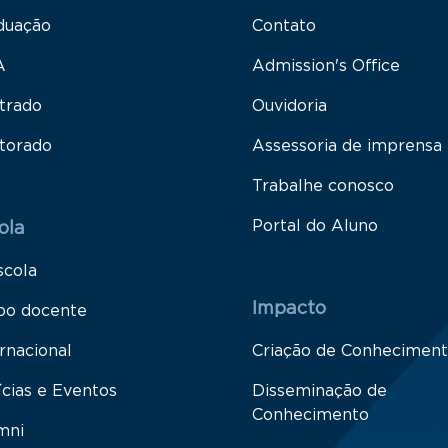
duação
Contato
A
Admission's Office
trado
Ouvidoria
torado
Assessoria de imprensa
Trabalhe conosco
Portal do Aluno
ola
scola
Impacto
po docente
rnacional
Criação de Conhecimen
ícias e Eventos
Disseminação de
Conhecimento
mni