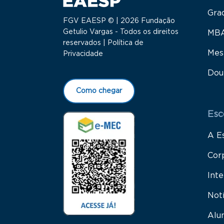
Gra
FGV EAESP © | 2026 Fundação
Getulio Vargas - Todos os direitos
MB
reservados |
Política de
Mes
Privacidade
Dou
Como chegar
Esc
A E
Cor
Inte
Not
Alu