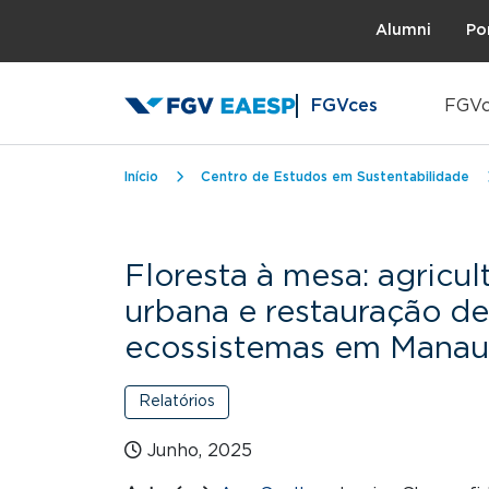
Topo
Alumni
Po
FGVces
FGVc
Trilha de navegação
Início
Centro de Estudos em Sustentabilidade
Floresta à mesa: agricul
urbana e restauração d
ecossistemas em Manau
Relatórios
Junho, 2025