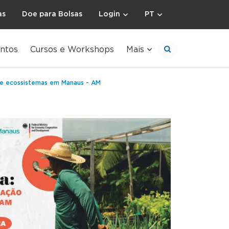
as
Doe para Bolsas
Login
PT
entos
Cursos e Workshops
Mais
 de ecossistemas em Manaus - AM