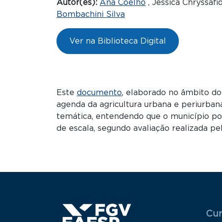
Autor(es):
Ana Coelho
, Jessica Chryssafid
Bombachini Silva
Ver na Biblioteca Digital
Este
documento
, elaborado no âmbito d
agenda da agricultura urbana e periurba
temática, entendendo que o município pos
de escala, segundo avaliação realizada p
Menu
Cur