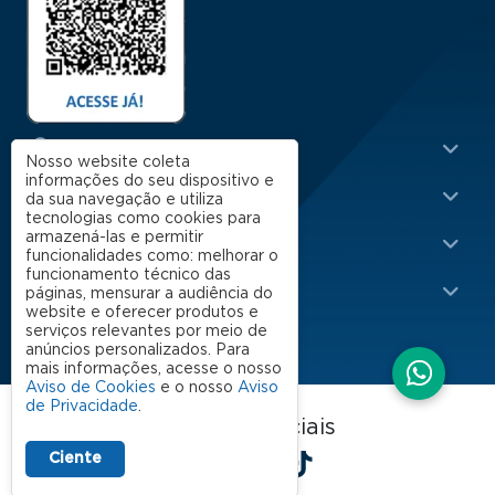
Menu Rodapé 1
Cursos
Nosso website coleta
informações do seu dispositivo e
Escola
da sua navegação e utiliza
tecnologias como cookies para
Rodapé 2
armazená-las e permitir
Apoio
funcionalidades como: melhorar o
funcionamento técnico das
Impacto
páginas, mensurar a audiência do
website e oferecer produtos e
serviços relevantes por meio de
anúncios personalizados. Para
mais informações, acesse o nosso
Aviso de Cookies
e o nosso
Aviso
de Privacidade
.
FGV EAESP nas redes sociais
LinkedIn
Facebook
Instagram
X
YouTube
Spotify
TikTok
Ciente