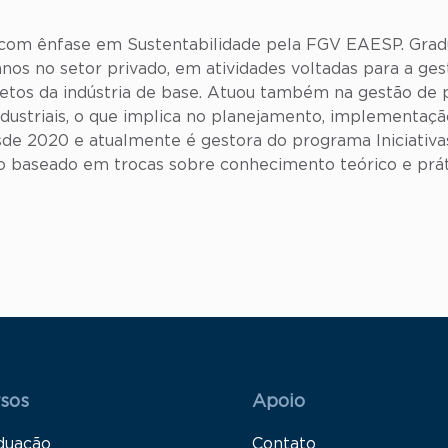
com ênfase em Sustentabilidade pela FGV EAESP. Gradu
anos no setor privado, em atividades voltadas para a ge
jetos da indústria de base. Atuou também na gestão de
dustriais, o que implica no planejamento, implementa
de 2020 e atualmente é gestora do programa Iniciativas
o baseado em trocas sobre conhecimento teórico e prát
 Rodapé 1
Rodapé 2
sos
Apoio
duação
Contato