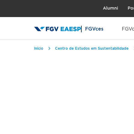
Topo
Alumni
Po
FGVces
FGVc
Trilha de navegação
Início
Centro de Estudos em Sustentabilidade