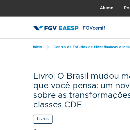
Topo
Alumni
Po
FGVcemif
Trilha de navegação
Início
Centro de Estudos de Microfinanças e Inclu
Livro: O Brasil mudou m
que você pensa: um nov
sobre as transformaçõe
classes CDE
Livros