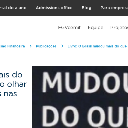
rtal do aluno
Admissions office
Blog
Para empres
FGVcemif
Equipe
Projeto
são Financeira
Publicações
Livro: O Brasil mudou mais do que você 
ais do
o olhar
s nas