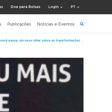
as
Doe para Bolsas
Login
PT
s
Publicações
Notícias e Eventos
pensa: um novo olhar sobre as transformações nas classes CDE