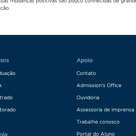
as mudanças positivas são pouco conhecidas de grande 
ção.
 Rodapé 1
Rodapé 2
sos
Apoio
duação
Contato
A
Admission's Office
trado
Ouvidoria
torado
Assessoria de imprensa
Trabalhe conosco
Portal do Aluno
ola