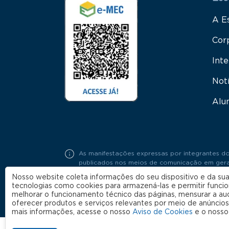
A E
Cor
Inte
Not
Alu
As manifestações expressas por integrantes do
publicados nos meios de comunicação em geral,
Portaria FGV Nº19 / 2018.
Nosso website coleta informações do seu dispositivo e da sua
tecnologias como cookies para armazená-las e permitir funci
melhorar o funcionamento técnico das páginas, mensurar a au
oferecer produtos e serviços relevantes por meio de anúncios
mais informações, acesse o nosso
Aviso de Cookies
e o noss