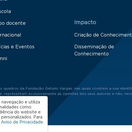
scola
Impacto
po docente
rnacional
Criação de Conhecimen
ícias e Eventos
Disseminação de
Conhecimento
mni
s quadros da Fundação Getulio Vargas, nas quais constem a sua identifi
 representam exclusivamente as opiniões dos seus autores e não, neces
 navegação e utiliza
onalidades como:
diência do website e
 personalizados. Para
o
Aviso de Privacidade
.