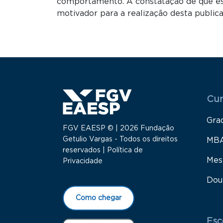
comportamento. A constatação de que ess
motivador para a realização desta publica
Menu
Cur
Gra
FGV EAESP © | 2026 Fundação
Getulio Vargas - Todos os direitos
MB
reservados |
Política de
Mes
Privacidade
Dou
Como chegar
Esc