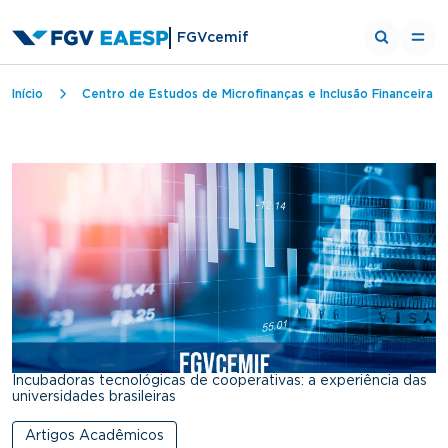
FGVcemif
Trilha de navegação
Início
Centro de Estudos de Microfinanças e Inclusão Financeira
Incubadoras tecnológicas de cooperativas: a experiência das
universidades brasileiras
Artigos Acadêmicos