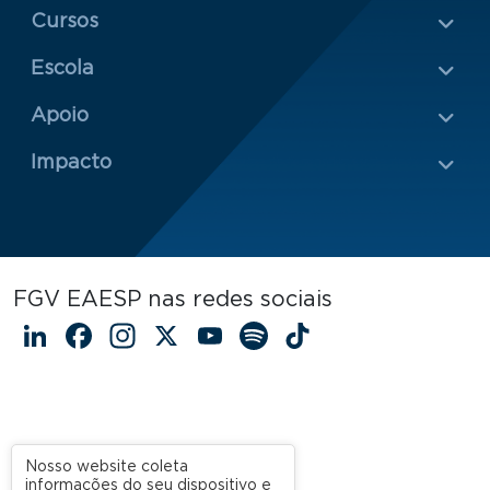
Menu Rodapé 1
Cursos
Escola
Rodapé 2
Apoio
Impacto
FGV EAESP nas redes sociais
LinkedIn
Facebook
Instagram
X
YouTube
Spotify
TikTok
Nosso website coleta
informações do seu dispositivo e