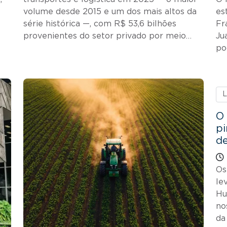
volume desde 2015 e um dos mais altos da
es
série histórica —, com R$ 53,6 bilhões
Fr
provenientes do setor privado por meio…
Ju
po
L
O
pi
d
Os
le
Hu
no
da