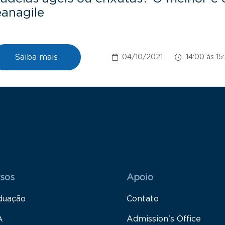
eanagile
Saiba mais
04/10/2021
14:00 às 15
 Rodapé 1
Rodapé 2
sos
Apoio
duação
Contato
A
Admission's Office