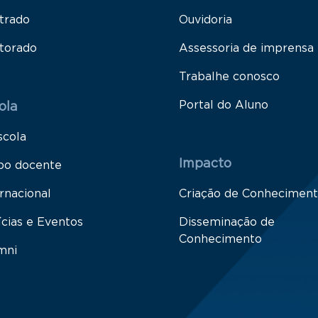
trado
Ouvidoria
torado
Assessoria de imprensa
Trabalhe conosco
Portal do Aluno
ola
scola
Impacto
po docente
rnacional
Criação de Conhecimen
ícias e Eventos
Disseminação de
Conhecimento
mni