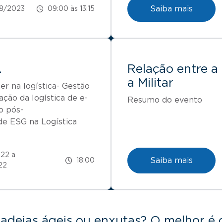
Saiba mais
08/2023
09:00 às 13:15
A
Relação entre a 
a Militar
er na logística- Gestão
ção da logística de e-
Resumo do evento
o pós-
de ESG na Logística
22 a
Saiba mais
18:00
22
adeias ágeis ou enxutas? O melhor é 