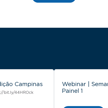
edição Campinas
Webinar | Seman
Painel 1
://bit.ly/44HROck