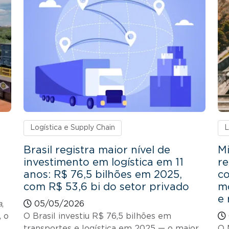
Logística e Supply Chain
L
Brasil registra maior nível de
Mi
investimento em logística em 11
re
anos: R$ 76,5 bilhões em 2025,
co
com R$ 53,6 bi do setor privado
mo
e 
a
,
05/05/2026
 o
O Brasil investiu R$ 76,5 bilhões em
,
transportes e logística em 2025 — o maior
O 