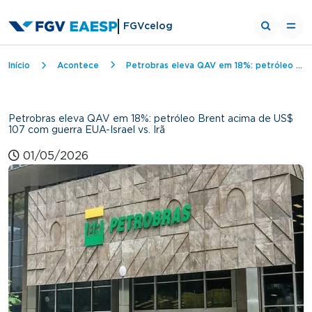
FGVcelog
Trilha de navegação
Início
Acontece
Petrobras eleva QAV em 18%: petróleo Brent acima de US$ 107 com guerra EUA-Israel vs. Irã
Petrobras eleva QAV em 18%: petróleo Brent acima de US$
107 com guerra EUA-Israel vs. Irã
01/05/2026