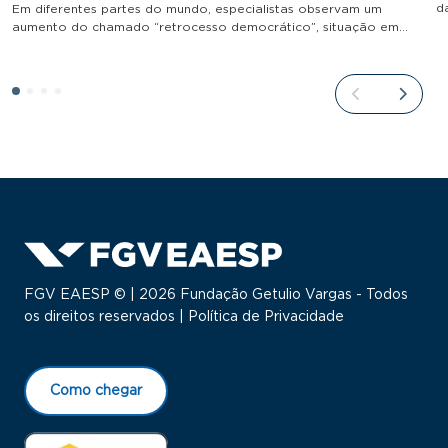
d
Em diferentes partes do mundo, especialistas observam um
aumento do chamado “retrocesso democrático”, situação em…
FGV EAESP © | 2026 Fundação Getulio Vargas - Todos
os direitos reservados |
Política de Privacidade
Como chegar