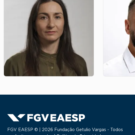
FGV EAESP © | 2026 Fundação Getulio Vargas - Todos