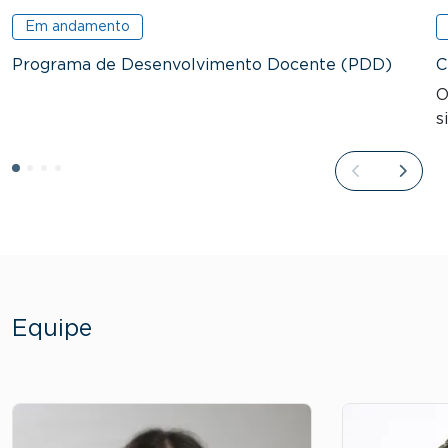
Em andamento
Programa de Desenvolvimento Docente (PDD)
C
O
s
Equipe