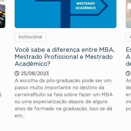
Institucional
Você sabe a diferença entre MBA,
E
Mestrado Profissional e Mestrado
A
Acadêmico?
d
25/08/2023
A escolha da pós-graduação pode ser um
As
s
passo muito importante no destino da
de
)
carreiraMuito se fala sobre fazer um MBA
en
ou uma especialização depois de alguns
in
anos de formado na graduação. Isso se dá
po
em…