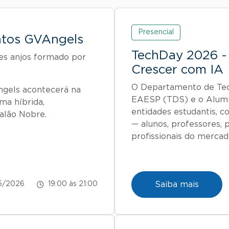
Presencial
ntos GVAngels
TechDay 2026 - 
es anjos formado por
Crescer com IA
O Departamento de Tec
ngels acontecerá na
EAESP (TDS) e o Alum
ma híbrida,
entidades estudantis, 
alão Nobre.
— alunos, professores, 
profissionais do mercad
Saiba mais
5/2026
19:00 às 21:00