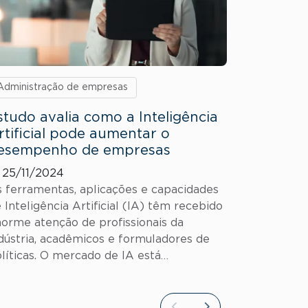
Administração de empresas
Institucion
studo avalia como a Inteligência
FGV EAE
rtificial pode aumentar o
negócios 
esempenho de empresas
coroa” 
25/11/2024
17/09/2
 ferramentas, aplicações e capacidades
Reconheci
 Inteligência Artificial (IA) têm recebido
acreditado
orme atenção de profissionais da
instituiçã
dústria, acadêmicos e formuladores de
mundo A E
líticas. O mercado de IA está…
Empresas 