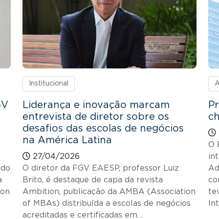
Institucional
A
GV
Liderança e inovação marcam
P
entrevista de diretor sobre os
c
desafios das escolas de negócios
na América Latina
O 
27/04/2026
in
 do
O diretor da FGV EAESP, professor Luiz
Ad
a
Brito, é destaque de capa da revista
co
ion
Ambition, publicação da AMBA (Association
te
of MBAs) distribuída a escolas de negócios
In
acreditadas e certificadas em…