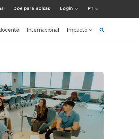
as
Doe para Bolsas
Login
PT
docente
Internacional
Impacto