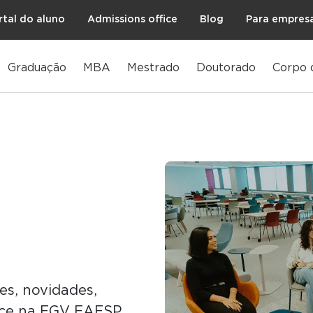
rtal do aluno
Admissions office
Blog
Para empres
Graduação
MBA
Mestrado
Doutorado
Corpo 
s, novidades,
ece na FGV EAESP.