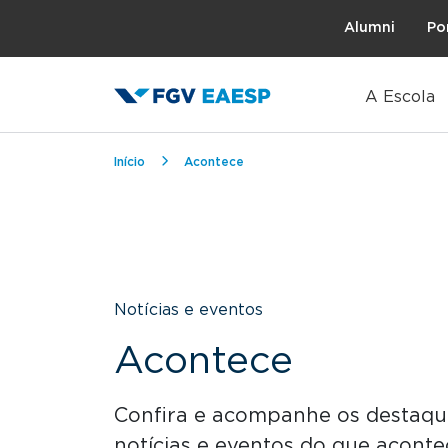
Topo
Alumni
Po
A Escola
Trilha de navegação
Início
Acontece
Notícias e eventos
Acontece
Confira e acompanhe os destaque
notícias e eventos do que acont