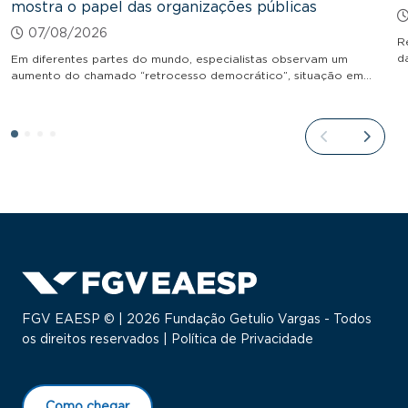
mostra o papel das organizações públicas
07/08/2026
R
d
Em diferentes partes do mundo, especialistas observam um
aumento do chamado “retrocesso democrático”, situação em…
FGV EAESP © | 2026 Fundação Getulio Vargas - Todos
os direitos reservados |
Política de Privacidade
Como chegar