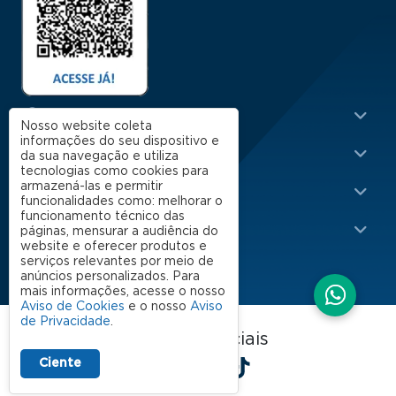
Menu Rodapé 1
Cursos
Nosso website coleta
informações do seu dispositivo e
Escola
da sua navegação e utiliza
tecnologias como cookies para
Rodapé 2
armazená-las e permitir
Apoio
funcionalidades como: melhorar o
funcionamento técnico das
Impacto
páginas, mensurar a audiência do
website e oferecer produtos e
serviços relevantes por meio de
anúncios personalizados. Para
mais informações, acesse o nosso
Aviso de Cookies
e o nosso
Aviso
de Privacidade
.
FGV EAESP nas redes sociais
LinkedIn
Facebook
Instagram
X
YouTube
Spotify
TikTok
Ciente