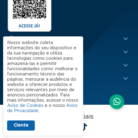
Menu Rodapé 1
Cursos
Nosso website coleta
informações do seu dispositivo e
Escola
da sua navegação e utiliza
tecnologias como cookies para
Rodapé 2
armazená-las e permitir
Apoio
funcionalidades como: melhorar o
funcionamento técnico das
Impacto
páginas, mensurar a audiência do
website e oferecer produtos e
serviços relevantes por meio de
anúncios personalizados. Para
mais informações, acesse o nosso
Aviso de Cookies
e o nosso
Aviso
de Privacidade
.
FGV EAESP nas redes sociais
LinkedIn
Facebook
Instagram
X
YouTube
Spotify
TikTok
Ciente