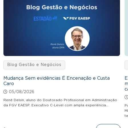
Blog Gestão e Negócios
Mudança Sem evidências É Encenação e Custa
E
Caro
m
c
05/08/2026
Renê Delsin, aluno do Doutorado Profissional em Administração
da FGV EAESP. Executivo C-Level com ampla experiência…
P
M
t