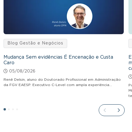
Blog Gestão e Negócios
Mudança Sem evidências É Encenação e Custa
E
Caro
m
c
05/08/2026
Renê Delsin, aluno do Doutorado Profissional em Administração
da FGV EAESP. Executivo C-Level com ampla experiência…
P
M
t