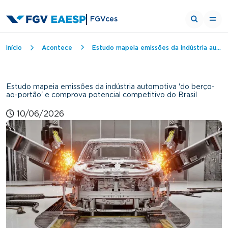
FGVces
Trilha de navegação
Início
Acontece
Estudo mapeia emissões da indústria automotiva 'do berço-ao-portão' e comprova potencial competitivo do Brasil
Estudo mapeia emissões da indústria automotiva 'do berço-
ao-portão' e comprova potencial competitivo do Brasil
10/06/2026