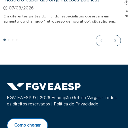
07/08/2026
R
d
Em diferentes partes do mundo, especialistas observam um
aumento do chamado “retrocesso democrático”, situação em…
FGV EAESP © | 2026 Fundação Getulio Vargas - Todos
os direitos reservados |
Política de Privacidade
Como chegar