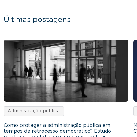
Últimas postagens
Administração pública
Como proteger a administração pública em
M
tempos de retrocesso democrático? Estudo
C
mostra o papel das organizações públicas