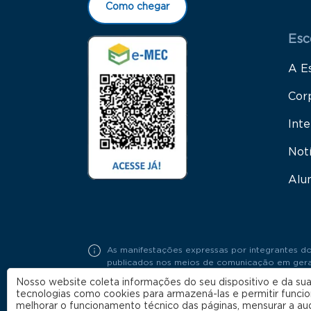
Como chegar
Esc
A E
Cor
Inte
Not
Alu
As manifestações expressas por integrantes do
publicados nos meios de comunicação em geral,
Portaria FGV Nº19 / 2018.
Nosso website coleta informações do seu dispositivo e da sua
tecnologias como cookies para armazená-las e permitir funci
melhorar o funcionamento técnico das páginas, mensurar a au