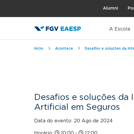
Topo
Alumni
Po
A Escola
Trilha de navegação
Início
Acontece
Desafios e soluções da Inte
Desafios e soluções da I
Artificial em Seguros
Data do evento: 20 Ago
de 2024
Horário:
10:00
-
12:00