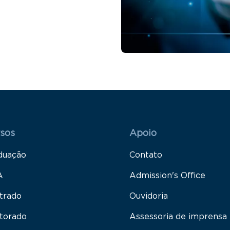
 Rodapé 1
Rodapé 2
sos
Apoio
duação
Contato
A
Admission's Office
trado
Ouvidoria
torado
Assessoria de imprensa