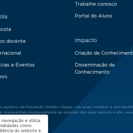
Trabalhe conosco
Portal do Aluno
ola
scola
Impacto
po docente
rnacional
Criação de Conhecimen
ícias e Eventos
Disseminação de
Conhecimento
mni
s quadros da Fundação Getulio Vargas, nas quais constem a sua identifi
 representam exclusivamente as opiniões dos seus autores e não, neces
 navegação e utiliza
onalidades como:
diência do website e