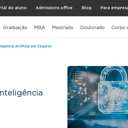
rtal do aluno
Admissions office
Blog
Para empres
Graduação
MBA
Mestrado
Doutorado
Corpo 
ligência Artificial em Seguros
nteligência