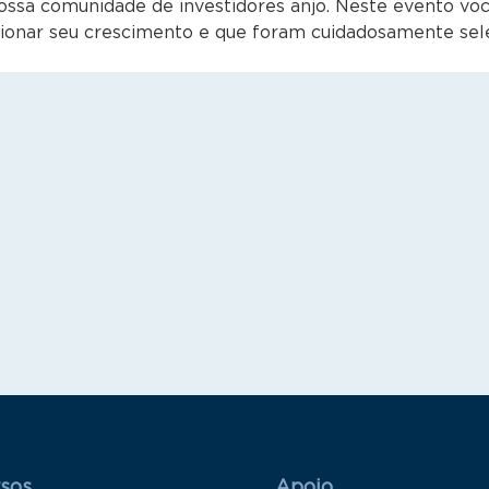
ssa comunidade de investidores anjo. Neste evento voc
ionar seu crescimento e que foram cuidadosamente sel
 Rodapé 1
Rodapé 2
sos
Apoio