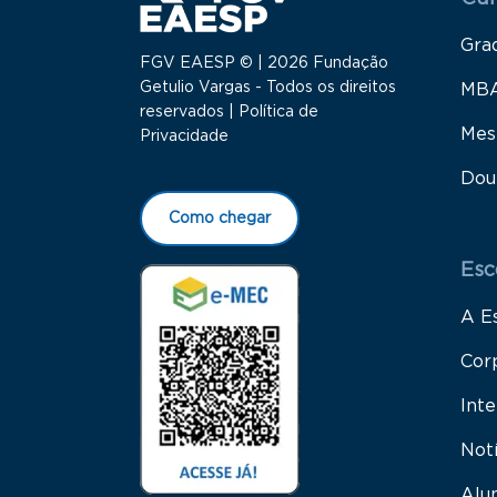
Gra
FGV EAESP © | 2026 Fundação
Getulio Vargas - Todos os direitos
MB
reservados |
Política de
Mes
Privacidade
Dou
Como chegar
Esc
A E
Cor
Inte
Not
Alu