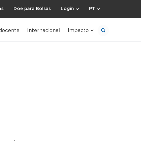
as
Doe para Bolsas
Login
PT
docente
Internacional
Impacto