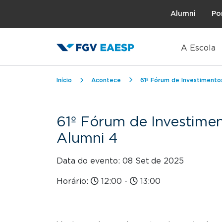
Topo
Alumni
Po
A Escola
Trilha de navegação
Início
Acontece
61º Fórum de Investimento
61º Fórum de Investime
Alumni 4
Data do evento: 08 Set
de 2025
Horário:
12:00
-
13:00