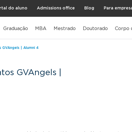
rtal do aluno
Admissions office
Blog
Para empres
Graduação
MBA
Mestrado
Doutorado
Corpo 
s GVAngels | Alumni 4
ntos GVAngels |