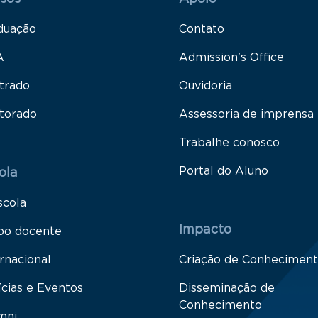
duação
Contato
A
Admission's Office
trado
Ouvidoria
torado
Assessoria de imprensa
Trabalhe conosco
Portal do Aluno
ola
scola
Impacto
po docente
rnacional
Criação de Conhecimen
ícias e Eventos
Disseminação de
Conhecimento
mni