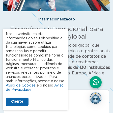
Internacionalização
Experiência internacional para
Nosso website coleta
uma carreira global
informações do seu dispositivo e
da sua navegação e utiliza
Somos uma escola de negócios global que
tecnologias como cookies para
proporciona experiências acadêmicas e profissionais
armazená-las e permitir
funcionalidades como: melhorar o
em todo o mundo, com uma
rede de contatos de
funcionamento técnico das
valor incalculável
. Enviamos e recebemos
páginas, mensurar a audiência do
estudantes
em parceria com mais de
130 instituições
website e oferecer produtos e
serviços relevantes por meio de
de renome
nas Américas, Ásia, Europa, África e
anúncios personalizados. Para
Oceania.
mais informações, acesse o nosso
Aviso de Cookies
e o nosso
Aviso
de Privacidade
.
Ciente