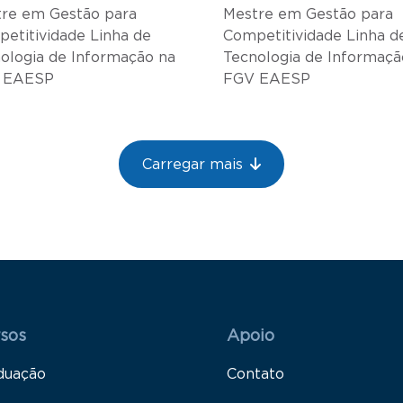
re em Gestão para
Mestre em Gestão para
etitividade Linha de
Competitividade Linha d
ologia de Informação na
Tecnologia de Informaçã
 EAESP
FGV EAESP
Carregar mais
 Rodapé 1
Rodapé 2
sos
Apoio
duação
Contato