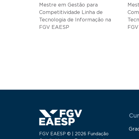
Mestre em Gestão para
Mest
Competitividade Linha de
Comp
Tecnologia de Informação na
Tecn
FGV EAESP
FGV
Paginação
Menu
Cur
Gra
FGV EAESP © | 2026 Fundação