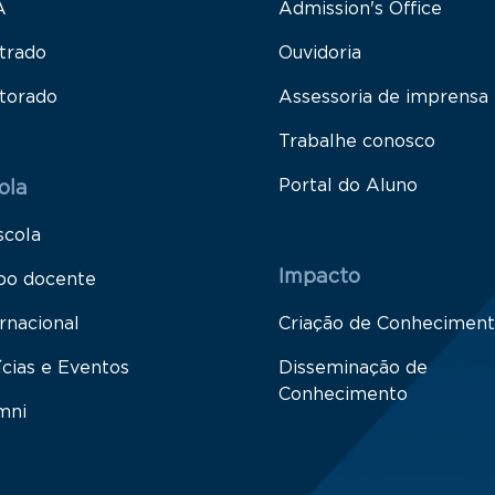
A
Admission's Office
trado
Ouvidoria
torado
Assessoria de imprensa
Trabalhe conosco
Portal do Aluno
ola
scola
Impacto
po docente
rnacional
Criação de Conhecimen
ícias e Eventos
Disseminação de
Conhecimento
mni