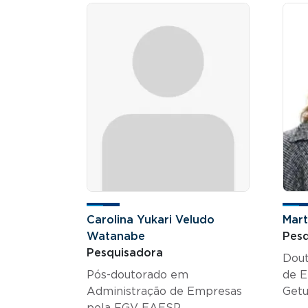
Carolina Yukari Veludo
Mar
Watanabe
Pesq
Pesquisadora
Dout
Pós-doutorado em
de E
Administração de Empresas
Getu
pela FGV EAESP