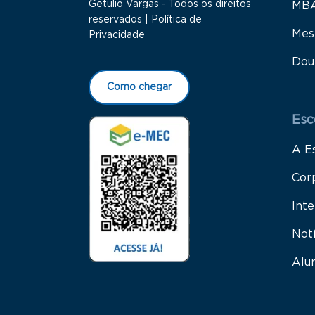
Getulio Vargas - Todos os direitos
MB
reservados |
Política de
Mes
Privacidade
Dou
Como chegar
Esc
A E
Cor
Inte
Not
Alu