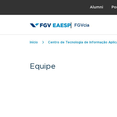
Topo
Alumni
Po
FGVcia
Trilha de navegação
Início
Centro de Tecnologia de Informação Aplic
Equipe