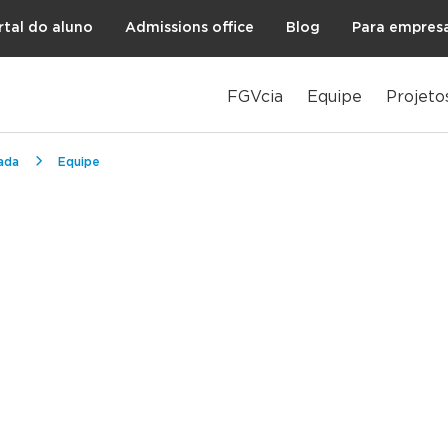
rtal do aluno
Admissions office
Blog
Para empres
FGVcia
Equipe
Projeto
ada
Equipe