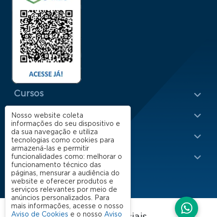
Menu Rodapé 1
Cursos
Escola
Nosso website coleta
informações do seu dispositivo e
Rodapé 2
da sua navegação e utiliza
Apoio
tecnologias como cookies para
armazená-las e permitir
Impacto
funcionalidades como: melhorar o
funcionamento técnico das
páginas, mensurar a audiência do
website e oferecer produtos e
serviços relevantes por meio de
anúncios personalizados. Para
mais informações, acesse o nosso
Aviso de Cookies
e o nosso
Aviso