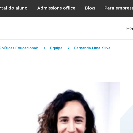
rtal do aluno
Admissions office
Blog
Para empres
FG
líticas Educacionais
Equipe
Fernanda Lima-Silva