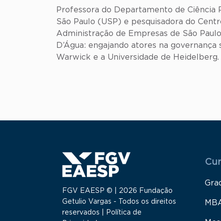
Professora do Departamento de Ciência P
São Paulo (USP) e pesquisadora do Centr
Administração de Empresas de São Paulo
D’Água: engajando atores na governança s
Warwick e a Universidade de Heidelberg.
Menu
Cur
Gra
FGV EAESP © | 2026 Fundação
Getulio Vargas - Todos os direitos
MB
reservados |
Política de