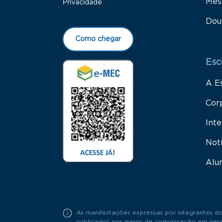
Mes
Privacidade
Dou
Como chegar
Esc
A E
Cor
Inte
Not
Alu
As manifestações expressas por integrantes do
publicados nos meios de comunicação em geral,