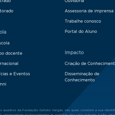
trado
Ouvidoria
torado
Assessoria de imprensa
Trabalhe conosco
Portal do Aluno
ola
scola
Impacto
po docente
rnacional
Criação de Conhecimen
ícias e Eventos
Disseminação de
Conhecimento
mni
s quadros da Fundação Getulio Vargas, nas quais constem a sua identifi
 representam exclusivamente as opiniões dos seus autores e não, neces