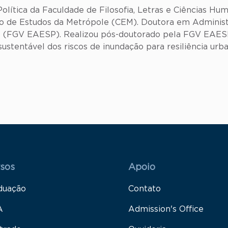
olítica da Faculdade de Filosofia, Letras e Ciências H
o de Estudos da Metrópole (CEM). Doutora em Administ
 (FGV EAESP). Realizou pós-doutorado pela FGV EAESP
ustentável dos riscos de inundação para resiliência urb
 Rodapé 1
Rodapé 2
sos
Apoio
duação
Contato
A
Admission's Office