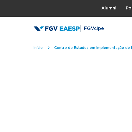
Topo
Alumni
Po
FGVcipe
Trilha de navegação
Início
Centro de Estudos em Implementação de Po