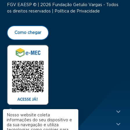
FGV EAESP © | 2026 Fundação Getulio Vargas - Todos
os direitos reservados |
Política de Privacidade
Como chegar
Menu Rodapé 1
Cursos
Nosso website coleta
informações do seu dispositivo e
Escola
da sua navegação e utiliza