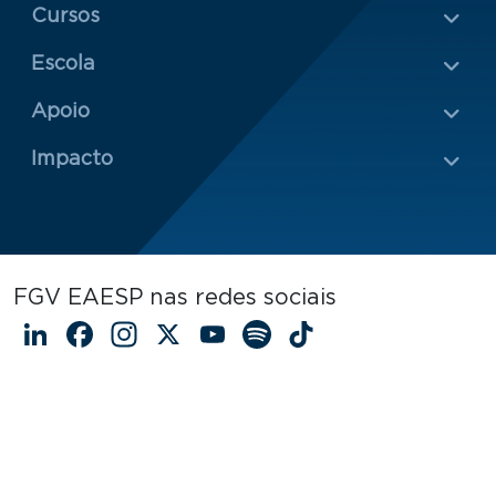
Menu Rodapé 1
Cursos
Escola
Rodapé 2
Apoio
Impacto
FGV EAESP nas redes sociais
LinkedIn
Facebook
Instagram
X
YouTube
Spotify
TikTok