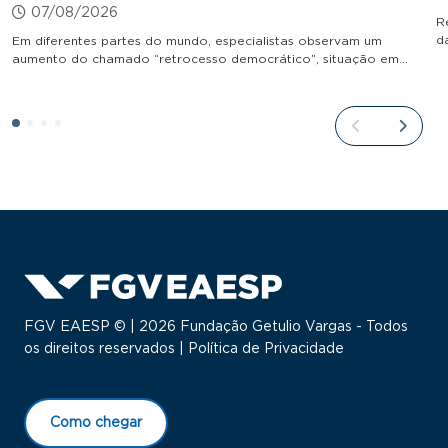
07/08/2026
R
d
Em diferentes partes do mundo, especialistas observam um
aumento do chamado “retrocesso democrático”, situação em…
FGV EAESP © | 2026 Fundação Getulio Vargas - Todos
os direitos reservados |
Política de Privacidade
Como chegar