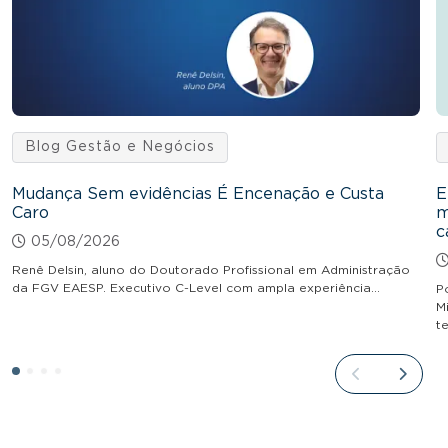
Blog Gestão e Negócios
Mudança Sem evidências É Encenação e Custa
E
Caro
m
c
05/08/2026
Renê Delsin, aluno do Doutorado Profissional em Administração
da FGV EAESP. Executivo C-Level com ampla experiência…
P
M
t