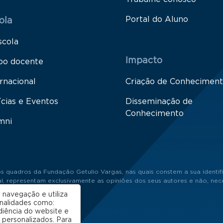
Portal do Aluno
ola
scola
Impacto
po docente
rnacional
Criação de Conhecimen
ícias e Eventos
Disseminação de
Conhecimento
mni
s quadros da Fundação Getulio Vargas, nas quais constem a sua identifi
 representam exclusivamente as opiniões dos seus autores e não, neces
 navegação e utiliza
onalidades como:
diência do website e
 personalizados. Para