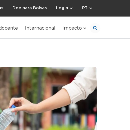
as
Doe para Bolsas
Login
PT
docente
Internacional
Impacto