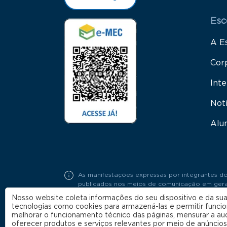
Esc
A E
Cor
Inte
Not
Alu
As manifestações expressas por integrantes do
publicados nos meios de comunicação em geral,
Portaria FGV Nº19 / 2018.
Nosso website coleta informações do seu dispositivo e da sua
tecnologias como cookies para armazená-las e permitir funci
melhorar o funcionamento técnico das páginas, mensurar a au
oferecer produtos e serviços relevantes por meio de anúncios