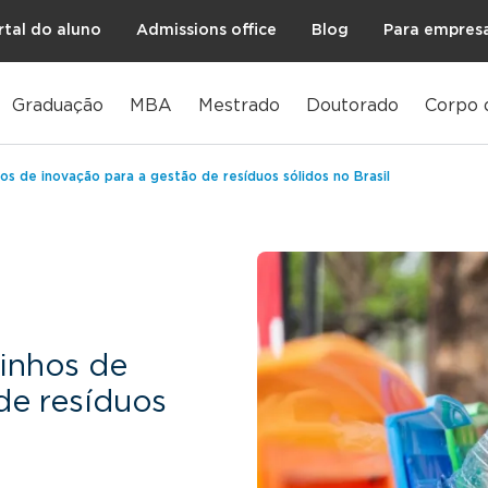
rtal do aluno
Admissions office
Blog
Para empres
Graduação
MBA
Mestrado
Doutorado
Corpo 
s de inovação para a gestão de resíduos sólidos no Brasil
inhos de
de resíduos