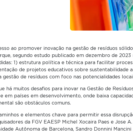
esso ao promover inovação na gestão de resíduos sólid
rque, segundo estudo publicado em dezembro de 2023 na
s: 1) estrutura política e técnica para facilitar proce
entação de projetos educativos sobre sustentabilidade a
ra gestão de resíduos com foco nas potencialidades locai
ue há muitos desafios para inovar na Gestão de Resíduo
ente em países em desenvolvimento, onde baixa capacidad
ental são obstáculos comuns.
nhos e elementos chave para permitir essa disrupção ci
uisadores da FGV EAESP Michel Xocaira Paes e Jose A.
idade Autônoma de Barcelona, Sandro Donnini Mancini e