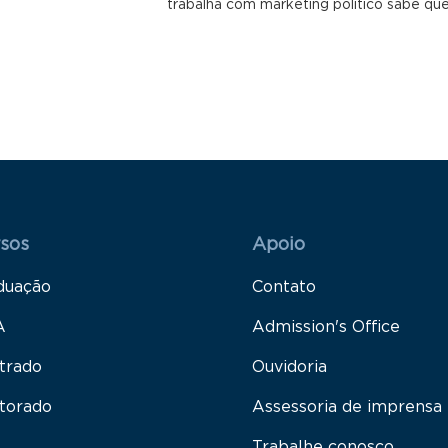
trabalha com marketing político sabe que
 Rodapé 1
Rodapé 2
sos
Apoio
duação
Contato
A
Admission's Office
trado
Ouvidoria
torado
Assessoria de imprensa
Trabalhe conosco