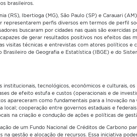
s brasileiros.
ia (RS), Ibertioga (MG), São Paulo (SP) e Carauari (AM
or representarem perfis diversos em termos de perfil 
isadores buscaram por cidades nas quais são exercidas pr
capazes de gerar resultados positivos nos efeitos das m
s visitas técnicas e entrevistas com atores políticos e 
 Brasileiro de Geografia e Estatística (IBGE) e do Sis
s institucionais, tecnológicos, econômicos e culturais, 
ases de efeito estufa e custos (operacionais e de inves
ntos apareceram como fundamentais para a Inovação na 
ica local; cooperação entre governos estaduais e federa
 locais na criação e condução de ações e políticas de gest
riação de um Fundo Nacional de Créditos de Carbono p
s na gestão e alocação de recursos. Essa iniciativa pod