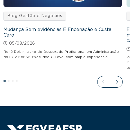
Blog Gestão e Negócios
Mudança Sem evidências É Encenação e Custa
E
Caro
m
c
05/08/2026
Renê Delsin, aluno do Doutorado Profissional em Administração
da FGV EAESP. Executivo C-Level com ampla experiência…
P
M
t