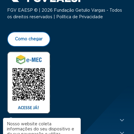
FGV EAESP © | 2026 Fundação Getulio Vargas - Todos
os direitos reservados |
Política de Privacidade
Como chegar
Menu Rodapé 1
Cursos
Nosso website coleta
informações do seu dispositivo e
Escola