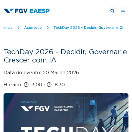
Trilha de navegação
Início
Acontece
TechDay 2026 - Decidir, Governar e Crescer com IA
TechDay 2026 - Decidir, Governar e
Crescer com IA
Data do evento: 20 Mai
de 2026
Horário:
13:00
-
18:30