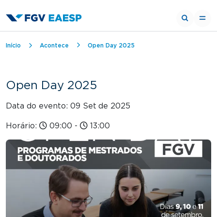
Trilha de navegação
Início
Acontece
Open Day 2025
Open Day 2025
Data do evento: 09 Set
de 2025
Horário:
09:00
-
13:00