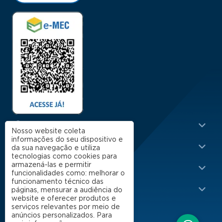
Menu Rodapé 1
Cursos
Nosso website coleta
informações do seu dispositivo e
Escola
da sua navegação e utiliza
tecnologias como cookies para
Rodapé 2
armazená-las e permitir
Apoio
funcionalidades como: melhorar o
funcionamento técnico das
Impacto
páginas, mensurar a audiência do
website e oferecer produtos e
serviços relevantes por meio de
anúncios personalizados. Para