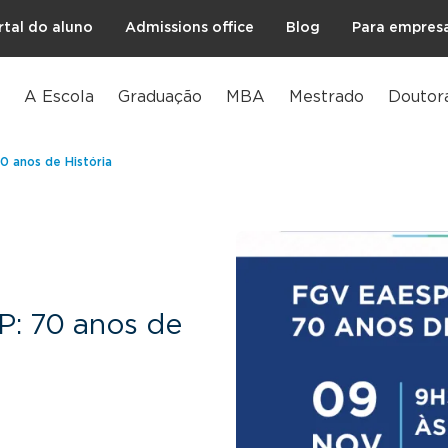
rtal do aluno
Admissions office
Blog
Para empres
A Escola
Graduação
MBA
Mestrado
Doutor
0 anos de História
: 70 anos de