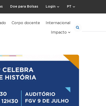
as
Doe para Bolsas
Login
PT
ado
Corpo docente
Internacional
Impacto