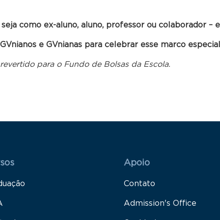
seja como ex-aluno, aluno, professor ou colaborador –
 GVnianos e GVnianas para celebrar esse marco especial
revertido para o Fundo de Bolsas da Escola.
 Rodapé 1
Rodapé 2
sos
Apoio
duação
Contato
A
Admission's Office