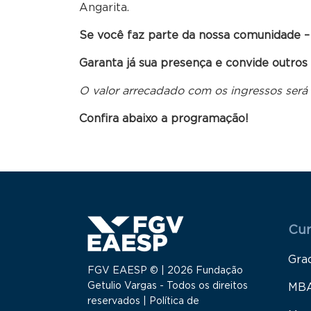
Angarita.
Se você faz parte da nossa comunidade – 
Garanta já sua presença e convide outros
O valor arrecadado com os ingressos será 
Confira abaixo a programação!
Menu
Cur
Gra
FGV EAESP © | 2026 Fundação
Getulio Vargas - Todos os direitos
MB
reservados |
Política de