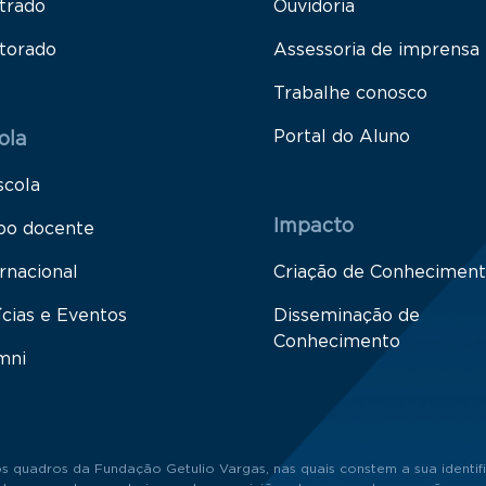
trado
Ouvidoria
torado
Assessoria de imprensa
Trabalhe conosco
Portal do Aluno
ola
scola
Impacto
po docente
rnacional
Criação de Conhecimen
ícias e Eventos
Disseminação de
Conhecimento
mni
s quadros da Fundação Getulio Vargas, nas quais constem a sua identifi