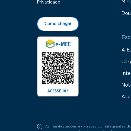
Mes
Privacidade
Dou
Como chegar
Esc
A E
Cor
Inte
Not
Alu
As manifestações expressas por integrantes do