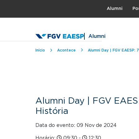
Topo
Alumni
Po
Alumni
Trilha de navegação
Início
Acontece
Alumni Day | FGV EAESP: 7
Alumni Day | FGV EAESP
História
Data do evento: 09 Nov
de 2024
Horário:
09:30
-
12:30