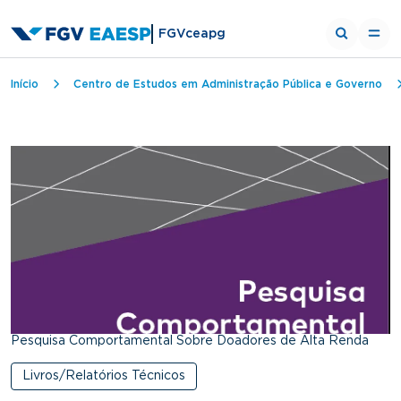
FGVceapg
Trilha de navegação
Início
Centro de Estudos em Administração Pública e Governo
Pesquisa Comportamental Sobre Doadores de Alta Renda
Livros/Relatórios Técnicos