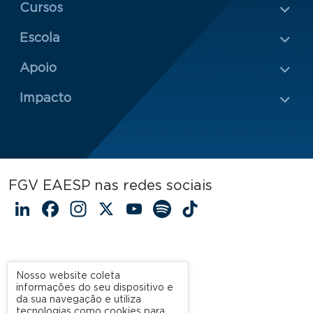
Menu Rodapé 1
Cursos
Escola
Rodapé 2
Apoio
Impacto
FGV EAESP nas redes sociais
LinkedIn
Facebook
Instagram
X
YouTube
Spotify
TikTok
Nosso website coleta
informações do seu dispositivo e
da sua navegação e utiliza
tecnologias como cookies para