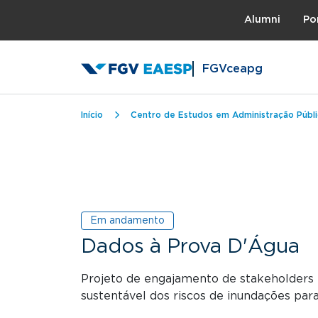
Topo
Alumni
Po
FGVceapg
Trilha de navegação
Início
Centro de Estudos em Administração Públ
Em andamento
Dados à Prova D'Água
Projeto de engajamento de stakeholders
sustentável dos riscos de inundações para