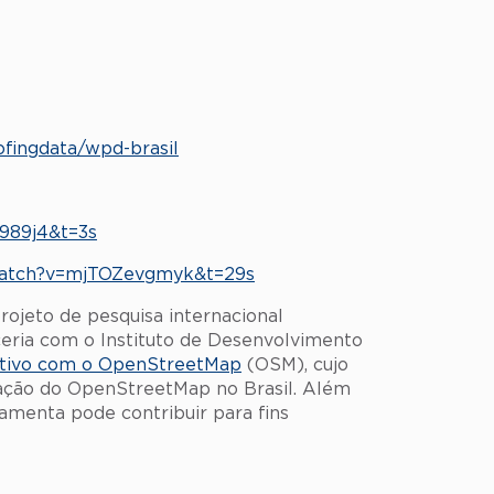
ofingdata/wpd-brasil
989j4&t=3s
watch?v=mjTOZevgmyk&t=29s
rojeto de pesquisa internacional
eria com o Instituto de Desenvolvimento
ativo com o OpenStreetMap
(OSM), cujo
nação do OpenStreetMap no Brasil. Além
menta pode contribuir para fins