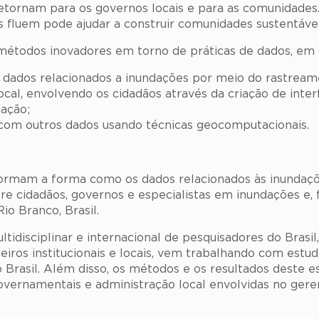
retornam para os governos locais e para as comunidade
fluem pode ajudar a construir comunidades sustentáveis ​
 métodos inovadores em torno de práticas de dados, em d
 de dados relacionados a inundações por meio do rastrea
ocal, envolvendo os cidadãos através da criação de inte
ação;
 com outros dados usando técnicas geocomputacionais.
ormam a forma como os dados relacionados às inundaçõ
re cidadãos, governos e especialistas em inundações e, 
io Branco, Brasil.
tidisciplinar e internacional de pesquisadores do Brasi
eiros institucionais e locais, vem trabalhando com estu
Brasil. Além disso, os métodos e os resultados deste e
overnamentais e administração local envolvidas no ger