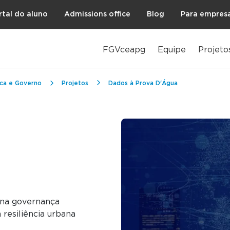
rtal do aluno
Admissions office
Blog
Para empres
FGVceapg
Equipe
Projeto
ica e Governo
Projetos
Dados à Prova D'Água
 na governança
 resiliência urbana