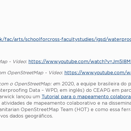
uk/fac/arts/schoolforcross-facultystudies/igsd/waterpro
Map - Vídeo
:
https://www.youtube.com/watch?v=Jm5l8M
com OpenStreetMap - Vídeo
:
https://www.youtube.com/
 com o OpenStreetMap: e
m 2020, a equipe brasileira do p
Waterproofing Data – WPD, em inglês) do CEAPG em parc
Warwick lançou um
Tutorial para o mapeamento colabor
de atividades de mapeamento colaborativo e na dissemi
anitarian OpenStreetMap Team (HOT) e como essa ferra
vos dados geográficos.