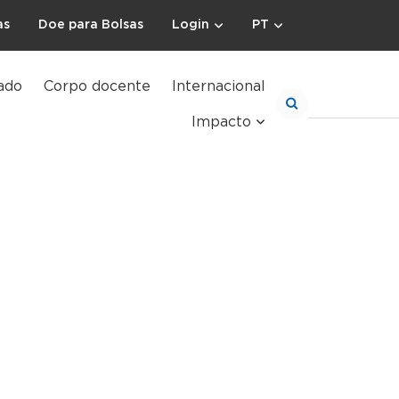
as
Doe para Bolsas
Login
PT
ado
Corpo docente
Internacional
Impacto