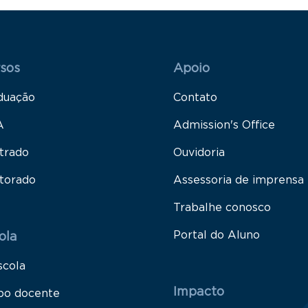
 Rodapé 1
Rodapé 2
sos
Apoio
duação
Contato
A
Admission's Office
trado
Ouvidoria
torado
Assessoria de imprensa
Trabalhe conosco
Portal do Aluno
ola
scola
Impacto
po docente