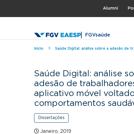
Topo
Alumni
Po
FGVsaúde
Trilha de navegação
Início
Saúde Digital: análise sobre a adesão de 
Saúde Digital: análise s
adesão de trabalhadore
aplicativo móvel voltad
comportamentos saudáv
Dissertações
Janeiro, 2019