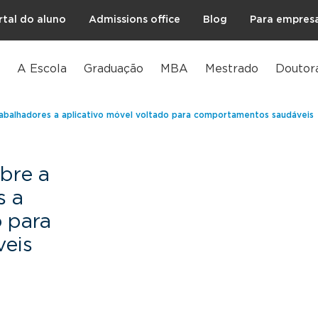
rtal do aluno
Admissions office
Blog
Para empres
A Escola
Graduação
MBA
Mestrado
Doutor
trabalhadores a aplicativo móvel voltado para comportamentos saudáveis
obre a
s a
o para
eis