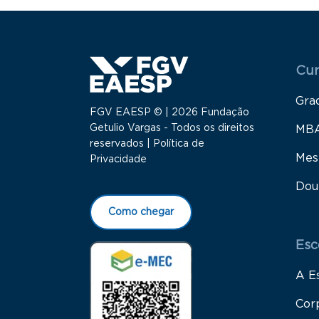
Menu
Cur
Gra
FGV EAESP © | 2026 Fundação
Getulio Vargas - Todos os direitos
MB
reservados |
Política de
Mes
Privacidade
Dou
Como chegar
Esc
A E
Cor