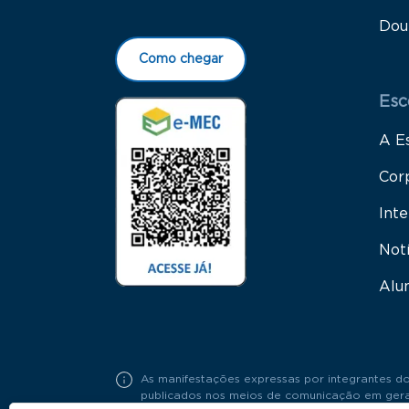
Dou
Como chegar
Esc
A E
Cor
Inte
Not
Alu
As manifestações expressas por integrantes do
publicados nos meios de comunicação em geral,