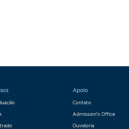
 Rodapé 1
Rodapé 2
sos
Apoio
duação
Contato
A
Admission's Office
trado
Ouvidoria