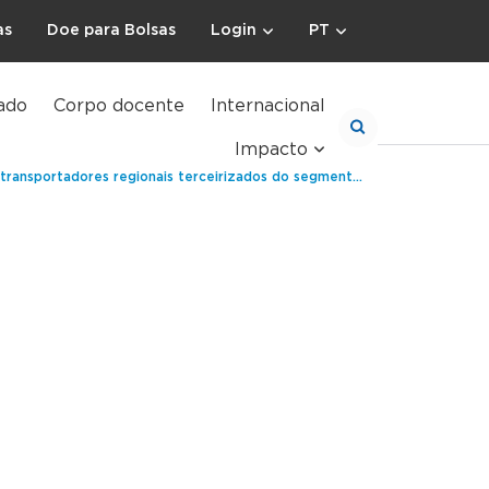
as
Doe para Bolsas
Login
PT
ado
Corpo docente
Internacional
Impacto
res regionais terceirizados do segmento de e-commerce