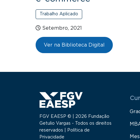
Trabalho Aplicado
Setembro, 2021
Ver na Biblioteca Digital
Menu
Cur
Gra
FGV EAESP © | 2026 Fundação
Getulio Vargas - Todos os direitos
MB
reservados |
Política de
Mes
Privacidade