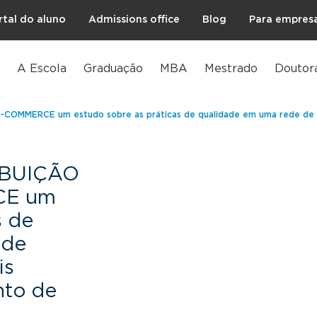
rtal do aluno
Admissions office
Blog
Para empres
A Escola
Graduação
MBA
Mestrado
Doutor
ERCE um estudo sobre as práticas de qualidade em uma rede de transportado
IBUIÇÃO
CE um
s de
 de
is
nto de