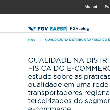
Topo
Alumni
Po
FGVcelog
Trilha de navegação
Início
QUALIDADE NA DISTRIBUIÇÃO FÍSICA DO E-COMM
QUALIDADE NA DISTR
FÍSICA DO E-COMMER
estudo sobre as prática
qualidade em uma rede
transportadores regiona
terceirizados do segme
e-commerce