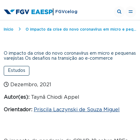
FGVcelog
Trilha de navegação
Início
O impacto da crise do novo coronavírus em micro e pequenas varejistas Os desafios na transição ao e-commerce
O impacto da crise do novo coronavírus em micro e pequenas
varejistas Os desafios na transição ao e-commerce
Estudos
Dezembro, 2021
Autor(es):
Taynã Chiodi Appel
Orientador:
Priscila Laczynski de Souza Miguel